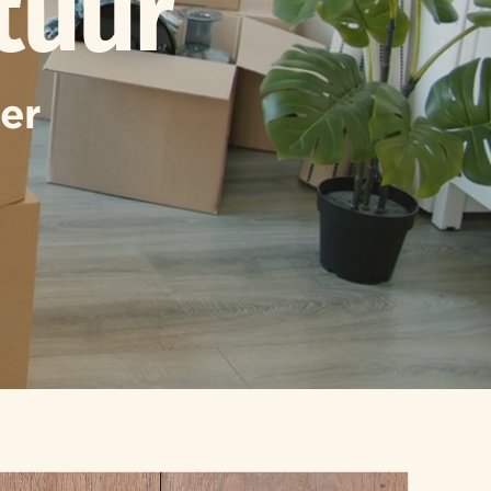
tuur
er