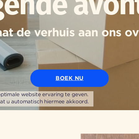
gende avon
aat de verhuis aan ons ov
BOEK NU
ptimale website ervaring te geven.
aat u automatisch hiermee akkoord.